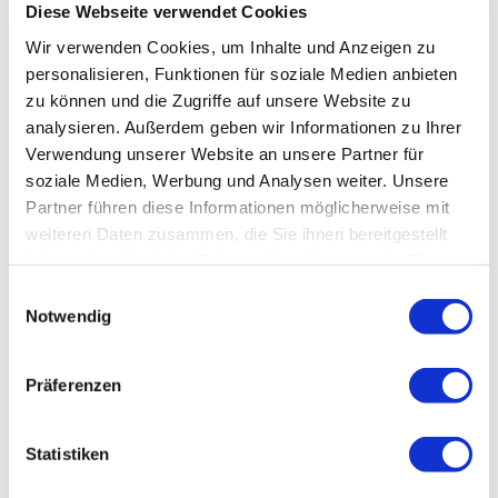
Veranstaltungsticket
Diese Webseite verwendet Cookies
DB
Wir verwenden Cookies, um Inhalte und Anzeigen zu
personalisieren, Funktionen für soziale Medien anbieten
Wissenswertes
zu können und die Zugriffe auf unsere Website zu
INSTITUT
analysieren. Außerdem geben wir Informationen zu Ihrer
Verwendung unserer Website an unsere Partner für
Lehr- &
soziale Medien, Werbung und Analysen weiter. Unsere
Management-Team
Partner führen diese Informationen möglicherweise mit
weiteren Daten zusammen, die Sie ihnen bereitgestellt
Teilnehmerliste
haben oder die sie im Rahmen Ihrer Nutzung der Dienste
gesammelt haben.
Stellenbörse
Einwilligungsauswahl
Notwendig
Soziales Engagement
SUCHEN / BUCHEN
Präferenzen
ONLINE-KURSE
Statistiken
RESET WEEK