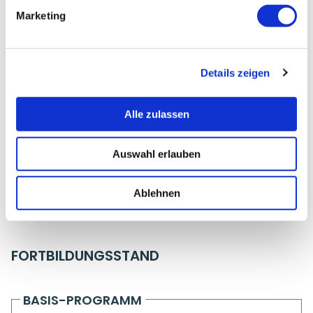
Marketing
GORGES, BRIGITTE
Teilnehmerinfos
Details zeigen
Adresse:
Alle zulassen
Baumrainklinik -Physiotherapie-
Lerchenweg 8
57319 Bad Berleburg
Auswahl erlauben
Telefon:
Ablehnen
02571-871149
FORTBILDUNGSSTAND
BASIS-PROGRAMM