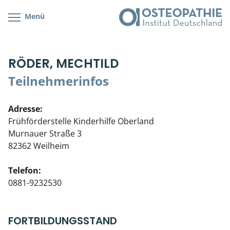
Menü
Kursübersicht
Kursorte mit Kursangeboten
Lehr- & Management-Team
RÖDER, MECHTILD
Cranial/Neurale Osteopathie
Bonus-Programm
Teilnehmerliste
Teilnehmerinfos
Parietale Osteopathie
Veranstaltungsticket DB
Stellenbörse
Adresse:
Viszerale Osteopathie
Wissenswertes
Soziales Engagement
Frühförderstelle Kinderhilfe Oberland
Murnauer Straße 3
Klinische & Praktische Kurse
82362 Weilheim
Prüfung & Zertifikation
Telefon:
0881-9232530
Live Online-Kurse
Postgraduate- & Spezialkurse
FORTBILDUNGSSTAND