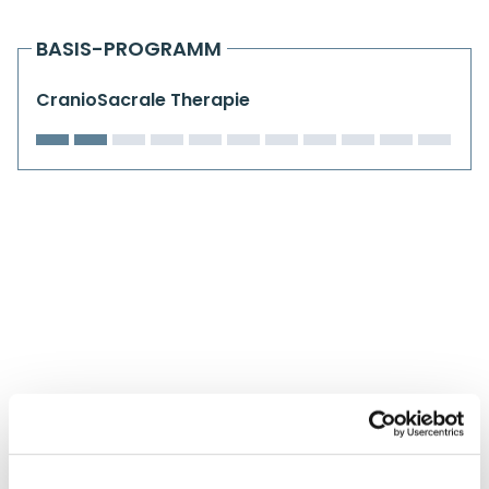
Kiefergelenkkurse
BASIS-PROGRAMM
CranioSacrale Ausbildung
CranioSacrale Therapie
Human Reset Week
Kursorte mit Kursangeboten