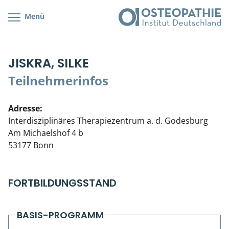
Menü
Kursübersicht
Kursorte mit Kursangeboten
Lehr- & Management-Team
JISKRA, SILKE
Cranial/Neurale Osteopathie
Bonus-Programm
Teilnehmerliste
Teilnehmerinfos
Parietale Osteopathie
Veranstaltungsticket DB
Stellenbörse
Adresse:
Viszerale Osteopathie
Wissenswertes
Soziales Engagement
Interdisziplinäres Therapiezentrum a. d. Godesburg
Am Michaelshof 4 b
Klinische & Praktische Kurse
53177 Bonn
Prüfung & Zertifikation
FORTBILDUNGSSTAND
Live Online-Kurse
Postgraduate- & Spezialkurse
BASIS-PROGRAMM