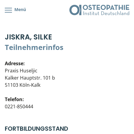
Menü
Kursübersicht
Kursorte mit Kursangeboten
Lehr- & Management-Team
JISKRA, SILKE
Cranial/Neurale Osteopathie
Bonus-Programm
Teilnehmerliste
Teilnehmerinfos
Parietale Osteopathie
Veranstaltungsticket DB
Stellenbörse
Adresse:
Viszerale Osteopathie
Wissenswertes
Soziales Engagement
Praxis Huseljic
Kalker Hauptstr. 101 b
Klinische & Praktische Kurse
51103 Köln-Kalk
Prüfung & Zertifikation
Telefon:
0221-850444
Live Online-Kurse
Postgraduate- & Spezialkurse
FORTBILDUNGSSTAND