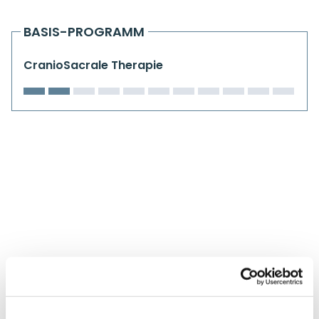
Kiefergelenkkurse
BASIS-PROGRAMM
CranioSacrale Ausbildung
CranioSacrale Therapie
Human Reset Week
Kursorte mit Kursangeboten