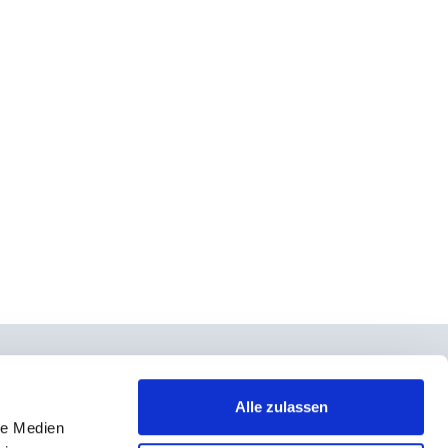
Alle zulassen
le Medien
takt