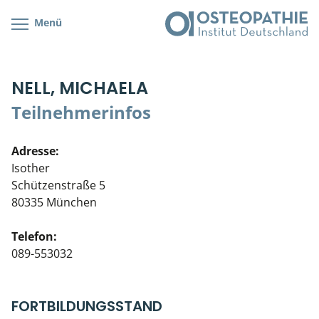
Menü
Kursübersicht
Kursorte mit Kursangeboten
Lehr- & Management-Team
NELL, MICHAELA
Cranial/Neurale Osteopathie
Bonus-Programm
Teilnehmerliste
Teilnehmerinfos
Parietale Osteopathie
Veranstaltungsticket DB
Stellenbörse
Adresse:
Viszerale Osteopathie
Wissenswertes
Soziales Engagement
Isother
Schützenstraße 5
Klinische & Praktische Kurse
80335 München
Prüfung & Zertifikation
Telefon:
089-553032
Live Online-Kurse
Postgraduate- & Spezialkurse
FORTBILDUNGSSTAND