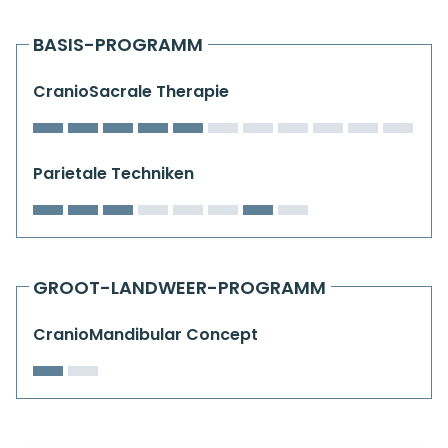
Kiefergelenkkurse
BASIS-PROGRAMM
CranioSacrale Ausbildung
CranioSacrale Therapie
Human Reset Week
Kursorte mit Kursangeboten
Parietale Techniken
GROOT-LANDWEER-PROGRAMM
CranioMandibular Concept