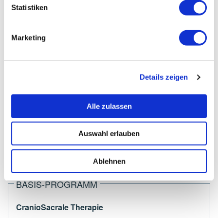
Statistiken
PLAGEMANN, LYN
Marketing
Teilnehmerinfos
Details zeigen
Adresse:
Medizinisches Therapiezentrum Lichtenrade
Bahnhofstraße 58
Alle zulassen
12305 Berlin
Auswahl erlauben
FORTBILDUNGSSTAND
Ablehnen
BASIS-PROGRAMM
CranioSacrale Therapie