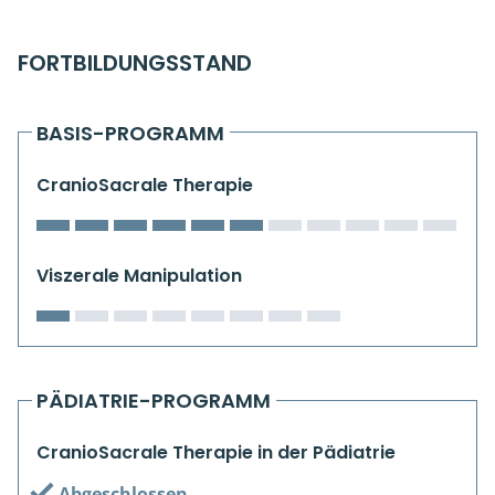
Kiefergelenkkurse
FORTBILDUNGSSTAND
CranioSacrale Ausbildung
Human Reset Week
BASIS-PROGRAMM
Kursorte mit Kursangeboten
CranioSacrale Therapie
Viszerale Manipulation
PÄDIATRIE-PROGRAMM
CranioSacrale Therapie in der Pädiatrie
Abgeschlossen