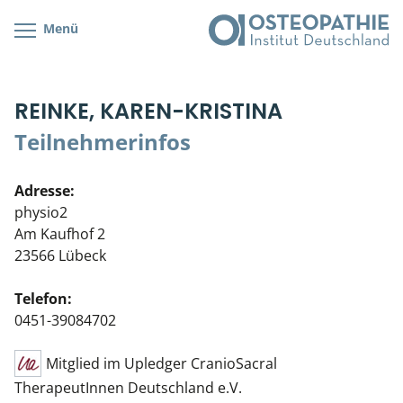
Menü
Kursübersicht
Kursorte mit Kursangeboten
Lehr- & Management-Team
REINKE, KAREN-KRISTINA
Cranial/Neurale Osteopathie
Bonus-Programm
Teilnehmerliste
Teilnehmerinfos
Parietale Osteopathie
Veranstaltungsticket DB
Stellenbörse
Adresse:
Viszerale Osteopathie
Wissenswertes
Soziales Engagement
physio2
Am Kaufhof 2
Klinische & Praktische Kurse
23566 Lübeck
Prüfung & Zertifikation
Telefon:
0451-39084702
Live Online-Kurse
Mitglied im Upledger CranioSacral
Postgraduate- & Spezialkurse
TherapeutInnen Deutschland e.V.