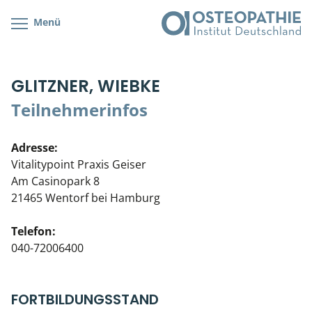
Menü
Kursübersicht
Kursorte mit Kursangeboten
Lehr- & Management-Team
GLITZNER, WIEBKE
Cranial/Neurale Osteopathie
Bonus-Programm
Teilnehmerliste
Teilnehmerinfos
Parietale Osteopathie
Veranstaltungsticket DB
Stellenbörse
Adresse:
Viszerale Osteopathie
Wissenswertes
Soziales Engagement
Vitalitypoint Praxis Geiser
Am Casinopark 8
Klinische & Praktische Kurse
21465 Wentorf bei Hamburg
Prüfung & Zertifikation
Telefon:
040-72006400
Live Online-Kurse
Postgraduate- & Spezialkurse
FORTBILDUNGSSTAND