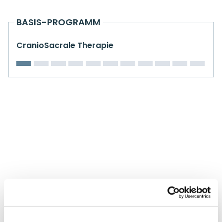
Kiefergelenkkurse
BASIS-PROGRAMM
CranioSacrale Ausbildung
CranioSacrale Therapie
Human Reset Week
Kursorte mit Kursangeboten