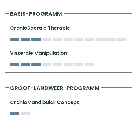
Kiefergelenkkurse
BASIS-PROGRAMM
CranioSacrale Ausbildung
CranioSacrale Therapie
Human Reset Week
Kursorte mit Kursangeboten
Viszerale Manipulation
GROOT-LANDWEER-PROGRAMM
CranioMandibular Concept