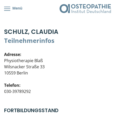
Menü
Kursübersicht
Kursorte mit Kursangeboten
Lehr- & Management-Team
SCHULZ, CLAUDIA
Cranial/Neurale Osteopathie
Bonus-Programm
Teilnehmerliste
Teilnehmerinfos
Parietale Osteopathie
Veranstaltungsticket DB
Stellenbörse
Adresse:
Viszerale Osteopathie
Wissenswertes
Soziales Engagement
Physiotherapie Blaß
Wilsnacker Straße 33
Klinische & Praktische Kurse
10559 Berlin
Prüfung & Zertifikation
Telefon:
030-39789292
Live Online-Kurse
Postgraduate- & Spezialkurse
FORTBILDUNGSSTAND