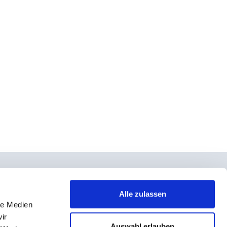
Alle zulassen
le Medien
takt
ir
rno- und Teilnahmebedingungen
Auswahl erlauben