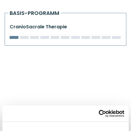
Kiefergelenkkurse
BASIS-PROGRAMM
CranioSacrale Ausbildung
CranioSacrale Therapie
Human Reset Week
Kursorte mit Kursangeboten