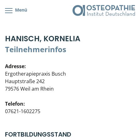
Menü
Kursübersicht
Kursorte mit Kursangeboten
Lehr- & Management-Team
HANISCH, KORNELIA
Cranial/Neurale Osteopathie
Bonus-Programm
Teilnehmerliste
Teilnehmerinfos
Parietale Osteopathie
Veranstaltungsticket DB
Stellenbörse
Adresse:
Viszerale Osteopathie
Wissenswertes
Soziales Engagement
Ergotherapiepraxis Busch
Hauptstraße 242
Klinische & Praktische Kurse
79576 Weil am Rhein
Prüfung & Zertifikation
Telefon:
07621-1602275
Live Online-Kurse
Postgraduate- & Spezialkurse
FORTBILDUNGSSTAND