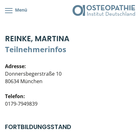
Menü
Kursübersicht
Kursorte mit Kursangeboten
Lehr- & Management-Team
REINKE, MARTINA
Cranial/Neurale Osteopathie
Bonus-Programm
Teilnehmerliste
Teilnehmerinfos
Parietale Osteopathie
Veranstaltungsticket DB
Stellenbörse
Adresse:
Viszerale Osteopathie
Wissenswertes
Soziales Engagement
Donnersbegerstraße 10
80634 München
Klinische & Praktische Kurse
Telefon:
Prüfung & Zertifikation
0179-7949839
Live Online-Kurse
FORTBILDUNGSSTAND
Postgraduate- & Spezialkurse