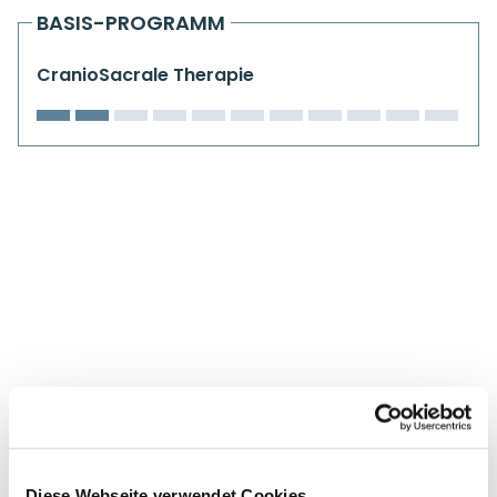
Kiefergelenkkurse
BASIS-PROGRAMM
CranioSacrale Ausbildung
CranioSacrale Therapie
Human Reset Week
Kursorte mit Kursangeboten
Diese Webseite verwendet Cookies