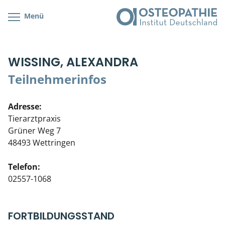
Menü
Kursübersicht
Kursorte mit Kursangeboten
Lehr- & Management-Team
WISSING, ALEXANDRA
Cranial/Neurale Osteopathie
Bonus-Programm
Teilnehmerliste
Teilnehmerinfos
Parietale Osteopathie
Veranstaltungsticket DB
Stellenbörse
Adresse:
Viszerale Osteopathie
Wissenswertes
Soziales Engagement
Tierarztpraxis
Grüner Weg 7
Klinische & Praktische Kurse
48493 Wettringen
Prüfung & Zertifikation
Telefon:
02557-1068
Live Online-Kurse
Postgraduate- & Spezialkurse
FORTBILDUNGSSTAND