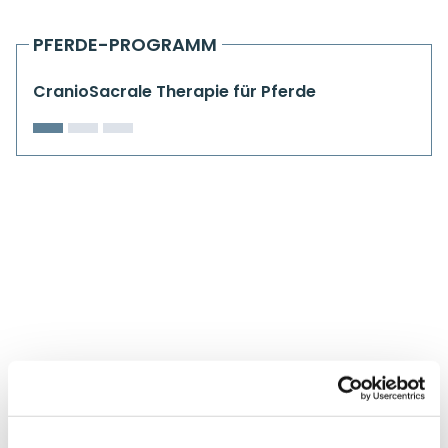
Kiefergelenkkurse
PFERDE-PROGRAMM
CranioSacrale Ausbildung
CranioSacrale Therapie für Pferde
Human Reset Week
Kursorte mit Kursangeboten