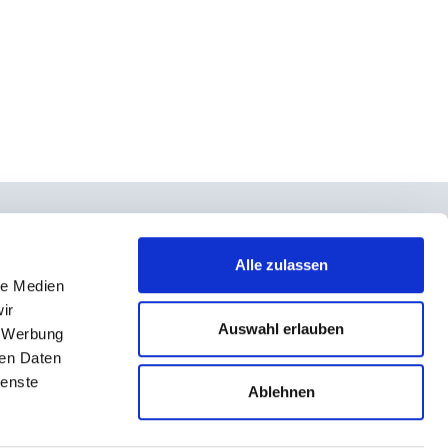
Alle zulassen
le Medien
takt
ir
rno- und Teilnahmebedingungen
Auswahl erlauben
, Werbung
ressum
ren Daten
ienste
enschutz
Ablehnen