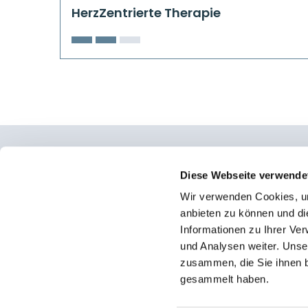
HerzZentrierte Therapie
Osteopathie Institut Deutschland
Diese Webseite verwende
Wir verwenden Cookies, um
Konrad-Adenauer-Straße 6
anbieten zu können und di
23558 Lübeck
Informationen zu Ihrer Ve
und Analysen weiter. Unse
Facebook
zusammen, die Sie ihnen b
Instagram
gesammelt haben.