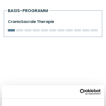
Kiefergelenkkurse
BASIS-PROGRAMM
CranioSacrale Ausbildung
CranioSacrale Therapie
Human Reset Week
Kursorte mit Kursangeboten