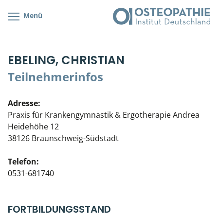
Menü
Kursübersicht
Kursorte mit Kursangeboten
Lehr- & Management-Team
EBELING, CHRISTIAN
Cranial/Neurale Osteopathie
Bonus-Programm
Teilnehmerliste
Teilnehmerinfos
Parietale Osteopathie
Veranstaltungsticket DB
Stellenbörse
Adresse:
Viszerale Osteopathie
Wissenswertes
Soziales Engagement
Praxis für Krankengymnastik & Ergotherapie Andrea
Heidehöhe 12
Klinische & Praktische Kurse
38126 Braunschweig-Südstadt
Prüfung & Zertifikation
Telefon:
0531-681740
Live Online-Kurse
Postgraduate- & Spezialkurse
FORTBILDUNGSSTAND