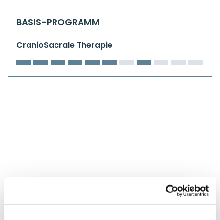
Kiefergelenkkurse
BASIS-PROGRAMM
CranioSacrale Ausbildung
CranioSacrale Therapie
Human Reset Week
Kursorte mit Kursangeboten