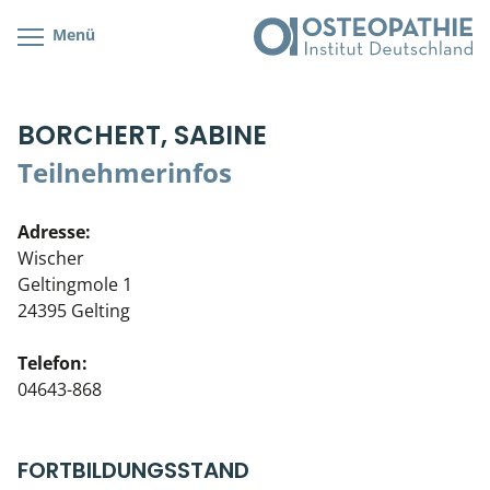
Menü
Kursübersicht
Kursorte mit Kursangeboten
Lehr- & Management-Team
BORCHERT, SABINE
Cranial/Neurale Osteopathie
Bonus-Programm
Teilnehmerliste
Teilnehmerinfos
Parietale Osteopathie
Veranstaltungsticket DB
Stellenbörse
Adresse:
Viszerale Osteopathie
Wissenswertes
Soziales Engagement
Wischer
Geltingmole 1
Klinische & Praktische Kurse
24395 Gelting
Prüfung & Zertifikation
Telefon:
04643-868
Live Online-Kurse
Postgraduate- & Spezialkurse
FORTBILDUNGSSTAND