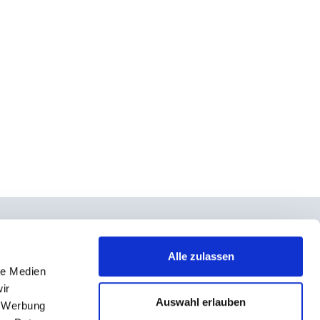
Alle zulassen
le Medien
takt
ir
rno- und Teilnahmebedingungen
Auswahl erlauben
, Werbung