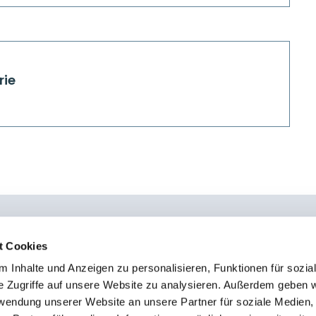
rie
t Cookies
 Inhalte und Anzeigen zu personalisieren, Funktionen für sozia
0451 - 4 79 95 0
Kon
e Zugriffe auf unsere Website zu analysieren. Außerdem geben w
info@osteopathie-institut-deutschland.de
Sto
rwendung unserer Website an unsere Partner für soziale Medien