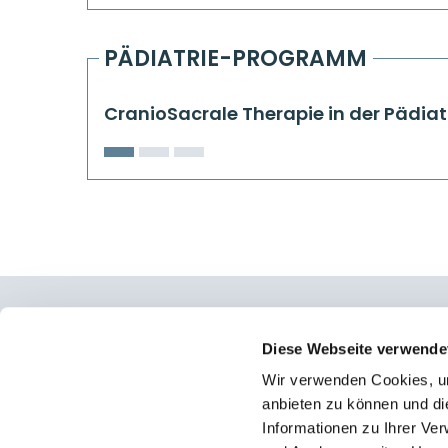
PÄDIATRIE-PROGRAMM
CranioSacrale Therapie in der Pädiat
Osteopathie Institut Deutschland
Diese Webseite verwende
Wir verwenden Cookies, um
Konrad-Adenauer-Straße 6
anbieten zu können und di
23558 Lübeck
Informationen zu Ihrer Ve