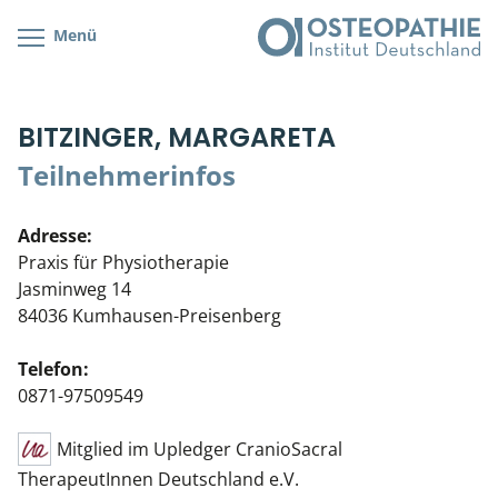
Menü
Kursübersicht
Kursorte mit Kursangeboten
Lehr- & Management-Team
BITZINGER, MARGARETA
Cranial/Neurale Osteopathie
Bonus-Programm
Teilnehmerliste
Teilnehmerinfos
Parietale Osteopathie
Veranstaltungsticket DB
Stellenbörse
Adresse:
Viszerale Osteopathie
Wissenswertes
Soziales Engagement
Praxis für Physiotherapie
Jasminweg 14
Klinische & Praktische Kurse
84036 Kumhausen-Preisenberg
Prüfung & Zertifikation
Telefon:
0871-97509549
Live Online-Kurse
Mitglied im Upledger CranioSacral
Postgraduate- & Spezialkurse
TherapeutInnen Deutschland e.V.