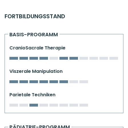
Kiefergelenkkurse
FORTBILDUNGSSTAND
CranioSacrale Ausbildung
Human Reset Week
BASIS-PROGRAMM
Kursorte mit Kursangeboten
CranioSacrale Therapie
Viszerale Manipulation
Parietale Techniken
PÄDIATRIE-PROGRAMM