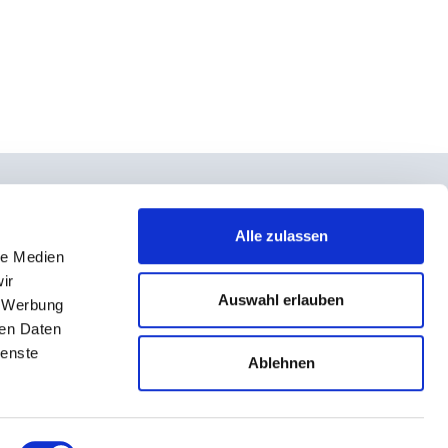
Alle zulassen
le Medien
takt
ir
rno- und Teilnahmebedingungen
Auswahl erlauben
, Werbung
ressum
ren Daten
ienste
enschutz
Ablehnen