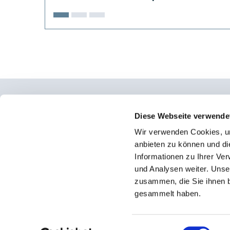
Osteopathie Institut Deutschland
Diese Webseite verwende
Wir verwenden Cookies, um
Konrad-Adenauer-Straße 6
anbieten zu können und di
23558 Lübeck
Informationen zu Ihrer Ve
und Analysen weiter. Unse
Facebook
zusammen, die Sie ihnen b
Instagram
gesammelt haben.
Einwilligungsauswahl