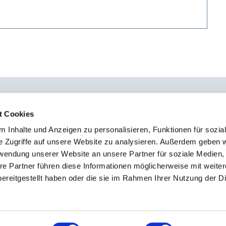
t Cookies
 Inhalte und Anzeigen zu personalisieren, Funktionen für sozia
0451 - 4 79 95 0
Kon
e Zugriffe auf unsere Website zu analysieren. Außerdem geben w
info@osteopathie-institut-deutschland.de
Sto
rwendung unserer Website an unsere Partner für soziale Medien
Imp
re Partner führen diese Informationen möglicherweise mit weite
ereitgestellt haben oder die sie im Rahmen Ihrer Nutzung der D
Dat