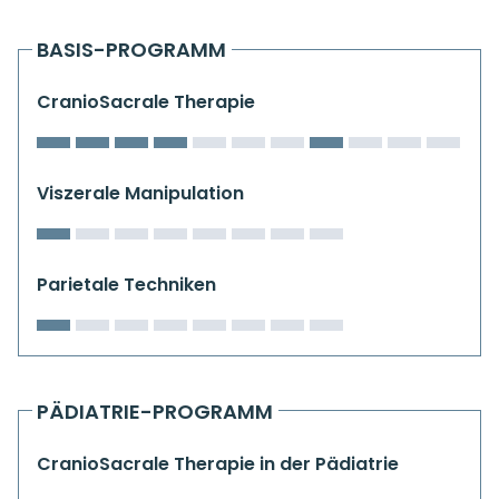
Kiefergelenkkurse
BASIS-PROGRAMM
CranioSacrale Ausbildung
CranioSacrale Therapie
Human Reset Week
Kursorte mit Kursangeboten
Viszerale Manipulation
Parietale Techniken
PÄDIATRIE-PROGRAMM
CranioSacrale Therapie in der Pädiatrie