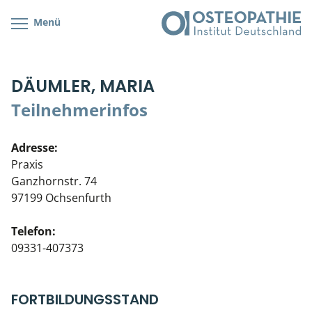
Menü
Kursübersicht
Kursorte mit Kursangeboten
Lehr- & Management-Team
DÄUMLER, MARIA
Cranial/Neurale Osteopathie
Bonus-Programm
Teilnehmerliste
Teilnehmerinfos
Parietale Osteopathie
Veranstaltungsticket DB
Stellenbörse
Adresse:
Viszerale Osteopathie
Wissenswertes
Soziales Engagement
Praxis
Ganzhornstr. 74
Klinische & Praktische Kurse
97199 Ochsenfurth
Prüfung & Zertifikation
Telefon:
09331-407373
Live Online-Kurse
Postgraduate- & Spezialkurse
FORTBILDUNGSSTAND