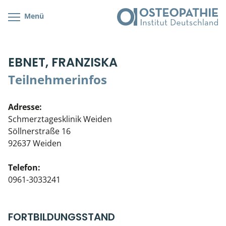
Menü
Kursübersicht
Kursorte mit Kursangeboten
Lehr- & Management-Team
EBNET, FRANZISKA
Cranial/Neurale Osteopathie
Bonus-Programm
Teilnehmerliste
Teilnehmerinfos
Parietale Osteopathie
Veranstaltungsticket DB
Stellenbörse
Adresse:
Viszerale Osteopathie
Wissenswertes
Soziales Engagement
Schmerztagesklinik Weiden
Söllnerstraße 16
Klinische & Praktische Kurse
92637 Weiden
Prüfung & Zertifikation
Telefon:
0961-3033241
Live Online-Kurse
Postgraduate- & Spezialkurse
FORTBILDUNGSSTAND