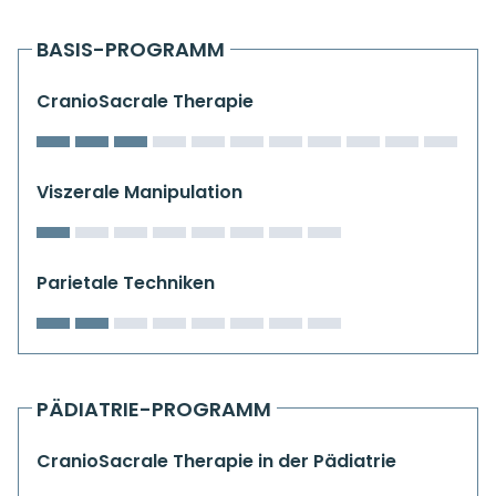
Kiefergelenkkurse
BASIS-PROGRAMM
CranioSacrale Ausbildung
CranioSacrale Therapie
Human Reset Week
Kursorte mit Kursangeboten
Viszerale Manipulation
Parietale Techniken
PÄDIATRIE-PROGRAMM
CranioSacrale Therapie in der Pädiatrie