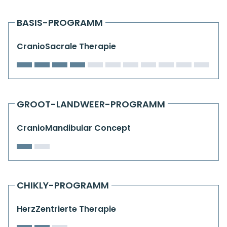
Kiefergelenkkurse
BASIS-PROGRAMM
CranioSacrale Ausbildung
CranioSacrale Therapie
Human Reset Week
Kursorte mit Kursangeboten
GROOT-LANDWEER-PROGRAMM
CranioMandibular Concept
CHIKLY-PROGRAMM
HerzZentrierte Therapie