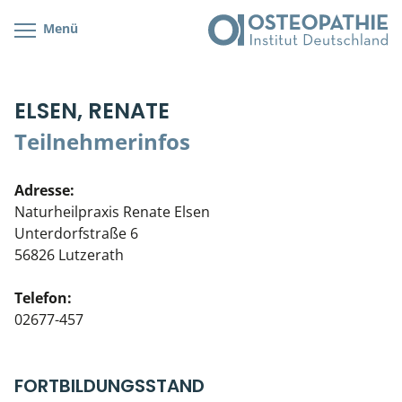
Menü
Kursübersicht
Kursorte mit Kursangeboten
Lehr- & Management-Team
ELSEN, RENATE
Cranial/Neurale Osteopathie
Bonus-Programm
Teilnehmerliste
Teilnehmerinfos
Parietale Osteopathie
Veranstaltungsticket DB
Stellenbörse
Adresse:
Viszerale Osteopathie
Wissenswertes
Soziales Engagement
Naturheilpraxis Renate Elsen
Unterdorfstraße 6
Klinische & Praktische Kurse
56826 Lutzerath
Prüfung & Zertifikation
Telefon:
02677-457
Live Online-Kurse
Postgraduate- & Spezialkurse
FORTBILDUNGSSTAND