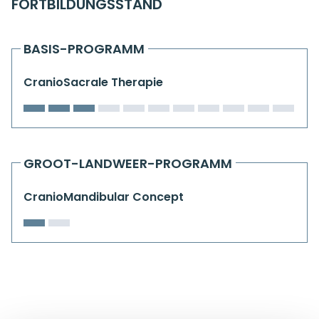
FORTBILDUNGSSTAND
Kiefergelenkkurse
CranioSacrale Ausbildung
BASIS-PROGRAMM
Human Reset Week
CranioSacrale Therapie
Kursorte mit Kursangeboten
GROOT-LANDWEER-PROGRAMM
CranioMandibular Concept