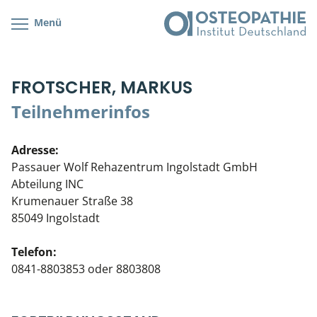
Menü
Kursübersicht
Kursorte mit Kursangeboten
Lehr- & Management-Team
FROTSCHER, MARKUS
Cranial/Neurale Osteopathie
Bonus-Programm
Teilnehmerliste
Teilnehmerinfos
Parietale Osteopathie
Veranstaltungsticket DB
Stellenbörse
Adresse:
Viszerale Osteopathie
Wissenswertes
Soziales Engagement
Passauer Wolf Rehazentrum Ingolstadt GmbH
Abteilung INC
Klinische & Praktische Kurse
Krumenauer Straße 38
85049 Ingolstadt
Prüfung & Zertifikation
Telefon:
Live Online-Kurse
0841-8803853 oder 8803808
Postgraduate- & Spezialkurse