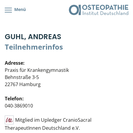
Menü
Kursübersicht
Kursorte mit Kursangeboten
Lehr- & Management-Team
GUHL, ANDREAS
Cranial/Neurale Osteopathie
Bonus-Programm
Teilnehmerliste
Teilnehmerinfos
Parietale Osteopathie
Veranstaltungsticket DB
Stellenbörse
Adresse:
Viszerale Osteopathie
Wissenswertes
Soziales Engagement
Praxis für Krankengymnastik
Behnstraße 3-5
Klinische & Praktische Kurse
22767 Hamburg
Prüfung & Zertifikation
Telefon:
040-3869010
Live Online-Kurse
Mitglied im Upledger CranioSacral
Postgraduate- & Spezialkurse
TherapeutInnen Deutschland e.V.