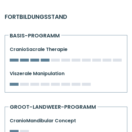
Kiefergelenkkurse
FORTBILDUNGSSTAND
CranioSacrale Ausbildung
Human Reset Week
BASIS-PROGRAMM
Kursorte mit Kursangeboten
CranioSacrale Therapie
Viszerale Manipulation
GROOT-LANDWEER-PROGRAMM
CranioMandibular Concept