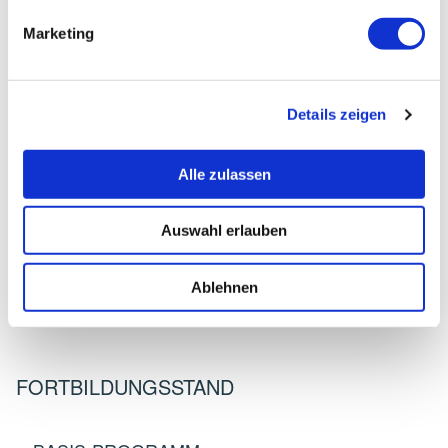
Marketing
WESTERMANN, MONIKA
Teilnehmerinfos
Details zeigen
Adresse:
Alle zulassen
Naturheilpraxis
Amtsfeldstraße 26
Auswahl erlauben
38855 Wernigerode
Telefon:
Ablehnen
03943-2096129
FORTBILDUNGSSTAND