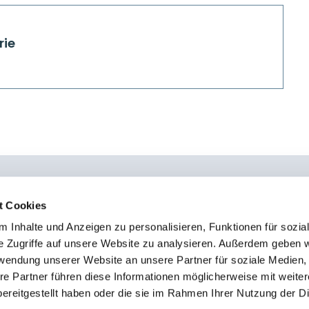
rie
t Cookies
 Inhalte und Anzeigen zu personalisieren, Funktionen für sozia
0451 - 4 79 95 0
Kon
e Zugriffe auf unsere Website zu analysieren. Außerdem geben w
info@osteopathie-institut-deutschland.de
Sto
rwendung unserer Website an unsere Partner für soziale Medien
Imp
re Partner führen diese Informationen möglicherweise mit weite
ereitgestellt haben oder die sie im Rahmen Ihrer Nutzung der D
Dat