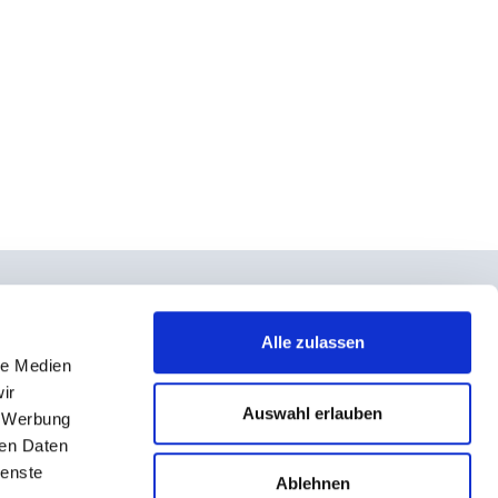
Alle zulassen
le Medien
takt
ir
rno- und Teilnahmebedingungen
Auswahl erlauben
, Werbung
ressum
ren Daten
ienste
enschutz
Ablehnen