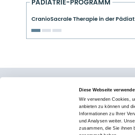
PÄDIATRIE-PROGRAMM
CranioSacrale Therapie in der Pädiat
Osteopathie Institut Deutschland
Diese Webseite verwende
Wir verwenden Cookies, um
Konrad-Adenauer-Straße 6
anbieten zu können und di
23558 Lübeck
Informationen zu Ihrer Ve
und Analysen weiter. Unse
Facebook
zusammen, die Sie ihnen b
Instagram