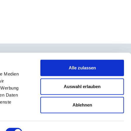
Alle zulassen
le Medien
takt
ir
rno- und Teilnahmebedingungen
Auswahl erlauben
, Werbung
ressum
ren Daten
ienste
enschutz
Ablehnen