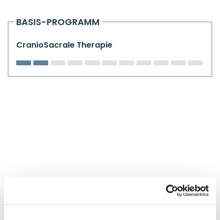
Kiefergelenkkurse
BASIS-PROGRAMM
CranioSacrale Ausbildung
CranioSacrale Therapie
Human Reset Week
Kursorte mit Kursangeboten