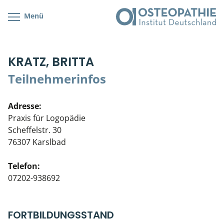
Menü
Kursübersicht
Kursorte mit Kursangeboten
Lehr- & Management-Team
KRATZ, BRITTA
Cranial/Neurale Osteopathie
Bonus-Programm
Teilnehmerliste
Teilnehmerinfos
Parietale Osteopathie
Veranstaltungsticket DB
Stellenbörse
Adresse:
Viszerale Osteopathie
Wissenswertes
Soziales Engagement
Praxis für Logopädie
Scheffelstr. 30
Klinische & Praktische Kurse
76307 Karslbad
Prüfung & Zertifikation
Telefon:
07202-938692
Live Online-Kurse
Postgraduate- & Spezialkurse
FORTBILDUNGSSTAND