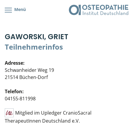
Menü
Kursübersicht
Kursorte mit Kursangeboten
Lehr- & Management-Team
GAWORSKI, GRIET
Cranial/Neurale Osteopathie
Bonus-Programm
Teilnehmerliste
Teilnehmerinfos
Parietale Osteopathie
Veranstaltungsticket DB
Stellenbörse
Adresse:
Viszerale Osteopathie
Wissenswertes
Soziales Engagement
Schwanheider Weg 19
21514 Büchen-Dorf
Klinische & Praktische Kurse
Telefon:
Prüfung & Zertifikation
04155-811998
Live Online-Kurse
Mitglied im Upledger CranioSacral
TherapeutInnen Deutschland e.V.
Postgraduate- & Spezialkurse