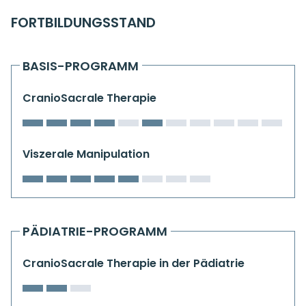
Kiefergelenkkurse
FORTBILDUNGSSTAND
CranioSacrale Ausbildung
BASIS-PROGRAMM
Human Reset Week
CranioSacrale Therapie
Kursorte mit Kursangeboten
Viszerale Manipulation
PÄDIATRIE-PROGRAMM
CranioSacrale Therapie in der Pädiatrie