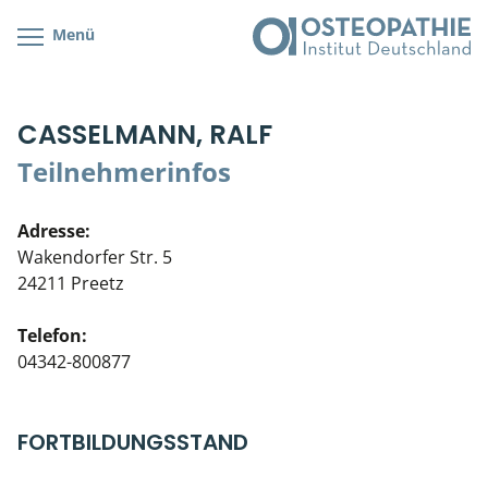
Menü
Kursübersicht
Kursorte mit Kursangeboten
Lehr- & Management-Team
CASSELMANN, RALF
Cranial/Neurale Osteopathie
Bonus-Programm
Teilnehmerliste
Teilnehmerinfos
Parietale Osteopathie
Veranstaltungsticket DB
Stellenbörse
Adresse:
Viszerale Osteopathie
Wissenswertes
Soziales Engagement
Wakendorfer Str. 5
24211 Preetz
Klinische & Praktische Kurse
Telefon:
Prüfung & Zertifikation
04342-800877
Live Online-Kurse
FORTBILDUNGSSTAND
Postgraduate- & Spezialkurse