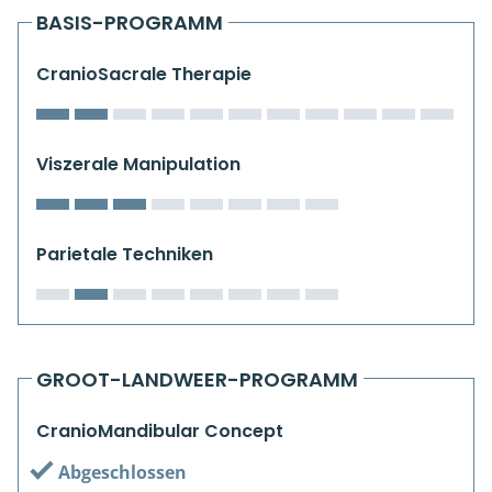
Kiefergelenkkurse
BASIS-PROGRAMM
CranioSacrale Ausbildung
CranioSacrale Therapie
Human Reset Week
Viszerale Manipulation
Kursorte mit Kursangeboten
Parietale Techniken
GROOT-LANDWEER-PROGRAMM
CranioMandibular Concept
Abgeschlossen