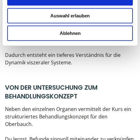
normaler und veränderter Organbewegungen.
Auswahl erlauben
Du beschäftigst dich mit den Prinzipien der
Bewegungsphysiologie und Bewegungspathologie und
lernst, wie sich Einschränkungen der Organmobilität
Ablehnen
auf Funktion und Regulation auswirken können.
Dadurch entsteht ein tieferes Verständnis für die
Dynamik viszeraler Systeme.
VON DER UNTERSUCHUNG ZUM
BEHANDLUNGSKONZEPT
Neben den einzelnen Organen vermittelt der Kurs ein
strukturiertes Behandlungskonzept für den
Oberbauch.
Du lernst, Befunde sinnvoll miteinander zu verknüpfen,