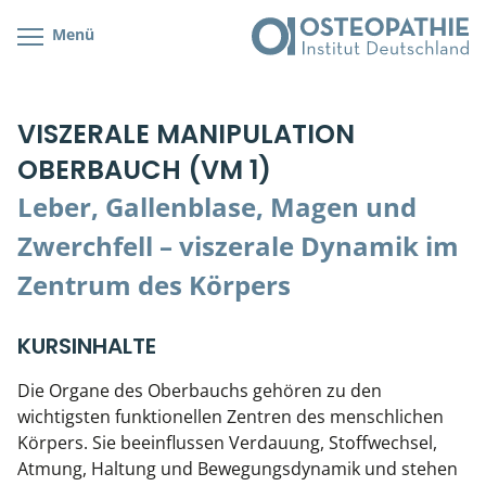
Menü
Kursübersicht
Kursorte mit Kursangeboten
Lehr- & Management-Team
VISZERALE MANIPULATION
Cranial/Neurale Osteopathie
Bonus-Programm
Teilnehmerliste
OBERBAUCH (VM 1)
Parietale Osteopathie
Veranstaltungsticket DB
Stellenbörse
Leber, Gallenblase, Magen und
Viszerale Osteopathie
Wissenswertes
Soziales Engagement
Zwerchfell – viszerale Dynamik im
Zentrum des Körpers
Klinische & Praktische Kurse
Prüfung & Zertifikation
KURSINHALTE
Die Organe des Oberbauchs gehören zu den
Live Online-Kurse
wichtigsten funktionellen Zentren des menschlichen
Körpers. Sie beeinflussen Verdauung, Stoffwechsel,
Postgraduate- & Spezialkurse
Atmung, Haltung und Bewegungsdynamik und stehen