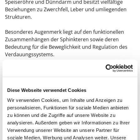
Speiseröhre und Dünndarm und besitzt vielfältige
Beziehungen zu Zwerchfell, Leber und umliegenden
Strukturen.
Besonderes Augenmerk liegt auf den funktionellen
Zusammenhängen der Sphinkteren sowie deren
Bedeutung für die Beweglichkeit und Regulation des
Verdauungssystems.
Du lernst gezielte Untersuchungstechniken und
Behandlungsmöglichkeiten für Magen und
angrenzende Strukturen kennen.
Diese Webseite verwendet Cookies
Wir verwenden Cookies, um Inhalte und Anzeigen zu
personalisieren, Funktionen für soziale Medien anbieten
DAS ZWERCHFELL ALS
zu können und die Zugriffe auf unsere Website zu
SCHLÜSSELSTRUKTUR
analysieren. Außerdem geben wir Informationen zu Ihrer
Verwendung unserer Website an unsere Partner für
Das Zwerchfell nimmt innerhalb der Viszeralen
soziale Medien, Werbung und Analysen weiter. Unsere
Manipulation eine besondere Stellung ein.