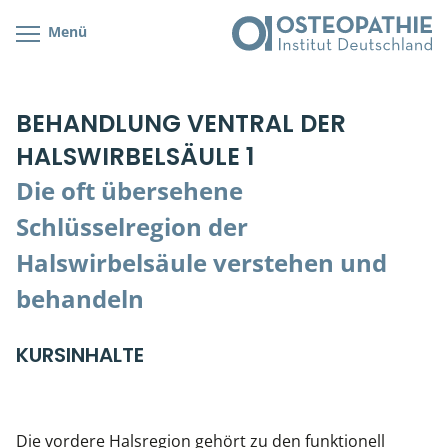
Menü
Kursübersicht
Kursorte mit Kursangeboten
Lehr- & Management-Team
BEHANDLUNG VENTRAL DER
Cranial/Neurale Osteopathie
Bonus-Programm
Teilnehmerliste
HALSWIRBELSÄULE 1
Parietale Osteopathie
Veranstaltungsticket DB
Stellenbörse
Die oft übersehene
Viszerale Osteopathie
Wissenswertes
Soziales Engagement
Schlüsselregion der
Halswirbelsäule verstehen und
Klinische & Praktische Kurse
behandeln
Prüfung & Zertifikation
KURSINHALTE
Live Online-Kurse
Postgraduate- & Spezialkurse
Die vordere Halsregion gehört zu den funktionell