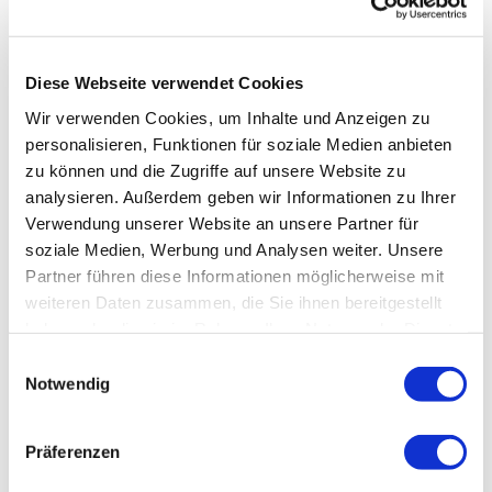
analysieren und therapeutische Entscheidungen sicher
zu treffen.
Diese Webseite verwendet Cookies
Dadurch entsteht ein klarer roter Faden für die
praktische Arbeit.
Wir verwenden Cookies, um Inhalte und Anzeigen zu
personalisieren, Funktionen für soziale Medien anbieten
zu können und die Zugriffe auf unsere Website zu
analysieren. Außerdem geben wir Informationen zu Ihrer
KLINISCHE RELEVANZ FÜR ZAHLREICHE
Verwendung unserer Website an unsere Partner für
BESCHWERDEBILDER
soziale Medien, Werbung und Analysen weiter. Unsere
Partner führen diese Informationen möglicherweise mit
Die im Kurs behandelten Strukturen besitzen eine
weiteren Daten zusammen, die Sie ihnen bereitgestellt
hohe Bedeutung für viele häufige Beschwerden des
haben oder die sie im Rahmen Ihrer Nutzung der Dienste
Praxisalltags.
gesammelt haben.
Einwilligungsauswahl
Dazu gehören unter anderem:
Notwendig
Kopfschmerzen
Präferenzen
Nackenbeschwerden