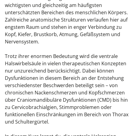
Kiefergelenkkurse
wichtigsten und gleichzeitig am häufigsten
unterschätzten Bereichen des menschlichen Körpers.
CranioSacrale Ausbildung
Zahlreiche anatomische Strukturen verlaufen hier auf
engstem Raum und stehen in enger Verbindung zu
Human Reset Week
Kopf, Kiefer, Brustkorb, Atmung, Gefäßsystem und
Nervensystem.
Kursorte mit Kursangeboten
Trotz ihrer enormen Bedeutung wird die ventrale
Halswirbelsäule in vielen therapeutischen Konzepten
nur unzureichend berücksichtigt. Dabei können
Dysfunktionen in diesem Bereich an der Entstehung
verschiedenster Beschwerden beteiligt sein – von
chronischen Nackenschmerzen und Kopfschmerzen
über Craniomandibuläre Dysfunktionen (CMD) bis hin
zu Cervicobrachialgien, Stimmproblemen oder
funktionellen Einschränkungen im Bereich von Thorax
und Schultergürtel.