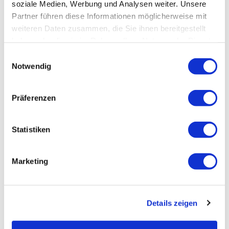
soziale Medien, Werbung und Analysen weiter. Unsere
Freie Kursplätze
Partner führen diese Informationen möglicherweise mit
weiteren Daten zusammen, die Sie ihnen bereitgestellt
Dozent:
haben oder die sie im Rahmen Ihrer Nutzung der Dienste
Davy Schneider
gesammelt haben.
Einwilligungsauswahl
Notwendig
Kursort:
Online
Präferenzen
Kurs buchen
Statistiken
Dieser Kurs ist nicht kombinierbar mit dem Rabatt
„High Five“.
Marketing
Details zeigen