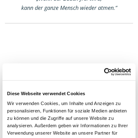
kann der ganze Mensch wieder atmen.“
KURSDATEN IM ÜBERBLICK
Datum:
23.07.2026 | 18:00 - 19:30 Uhr
Diese Webseite verwendet Cookies
Wir verwenden Cookies, um Inhalte und Anzeigen zu
Veranstalter:
personalisieren, Funktionen für soziale Medien anbieten
Osteopathie Institut Deutschland
zu können und die Zugriffe auf unsere Website zu
analysieren. Außerdem geben wir Informationen zu Ihrer
Kursgebühr:
Verwendung unserer Website an unsere Partner für
59.00€