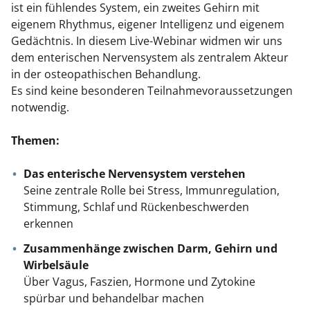
ist ein fühlendes System, ein zweites Gehirn mit
Kiefergelenkkurse
eigenem Rhythmus, eigener Intelligenz und eigenem
Gedächtnis. In diesem Live-Webinar widmen wir uns
CranioSacrale Ausbildung
dem enterischen Nervensystem als zentralem Akteur
in der osteopathischen Behandlung.
Human Reset Week
Es sind keine besonderen Teilnahmevoraussetzungen
notwendig.
Kursorte mit Kursangeboten
Themen:
Das enterische Nervensystem verstehen
Seine zentrale Rolle bei Stress, Immunregulation,
Stimmung, Schlaf und Rückenbeschwerden
erkennen
Zusammenhänge zwischen Darm, Gehirn und
Wirbelsäule
Über Vagus, Faszien, Hormone und Zytokine
spürbar und behandelbar machen