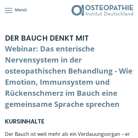
Menü
Kursübersicht
Kursorte mit Kursangeboten
Lehr- & Management-Team
DER BAUCH DENKT MIT
Cranial/Neurale Osteopathie
Bonus-Programm
Teilnehmerliste
Webinar: Das enterische
Parietale Osteopathie
Veranstaltungsticket DB
Stellenbörse
Nervensystem in der
Viszerale Osteopathie
Wissenswertes
Soziales Engagement
osteopathischen Behandlung - Wie
Emotion, Immunsystem und
Klinische & Praktische Kurse
Rückenschmerz im Bauch eine
Prüfung & Zertifikation
gemeinsame Sprache sprechen
Live Online-Kurse
KURSINHALTE
Postgraduate- & Spezialkurse
Der Bauch ist weit mehr als ein Verdauungsorgan – er