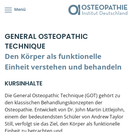
Menü
Kursübersicht
Kursorte mit Kursangeboten
Lehr- & Management-Team
GENERAL OSTEOPATHIC
Cranial/Neurale Osteopathie
Bonus-Programm
Teilnehmerliste
TECHNIQUE
Parietale Osteopathie
Veranstaltungsticket DB
Stellenbörse
Den Körper als funktionelle
Viszerale Osteopathie
Wissenswertes
Soziales Engagement
Einheit verstehen und behandeln
Klinische & Praktische Kurse
KURSINHALTE
Prüfung & Zertifikation
Die General Osteopathic Technique (GOT) gehört zu
den klassischen Behandlungskonzepten der
Live Online-Kurse
Osteopathie. Entwickelt von Dr. John Martin Littlejohn,
einem der bedeutendsten Schüler von Andrew Taylor
Postgraduate- & Spezialkurse
Still, verfolgt sie das Ziel, den Körper als funktionelle
Einheit zu betrachten und