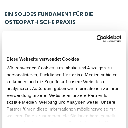
EIN SOLIDES FUNDAMENT FÜR DIE
OSTEOPATHISCHE PRAXIS
Die GOT vermittelt nicht nur konkrete Techniken,
sondern vor allem ein strukturiertes osteopathisches
Denkmodell.
Diese Webseite verwendet Cookies
Du entwickelst ein besseres Verständnis für
Bewegungszusammenhänge, funktionelle
Wir verwenden Cookies, um Inhalte und Anzeigen zu
Dysfunktionen und die Bedeutung biomechanischer
personalisieren, Funktionen für soziale Medien anbieten
Prinzipien innerhalb der Osteopathie. Dadurch
zu können und die Zugriffe auf unsere Website zu
entsteht eine solide Grundlage für viele weitere
analysieren. Außerdem geben wir Informationen zu Ihrer
osteopathische Behandlungskonzepte.
Verwendung unserer Website an unsere Partner für
soziale Medien, Werbung und Analysen weiter. Unsere
Partner führen diese Informationen möglicherweise mit
weiteren Daten zusammen, die Sie ihnen bereitgestellt
DEIN NUTZEN FÜR DIE PRAXIS
haben oder die sie im Rahmen Ihrer Nutzung der Dienste