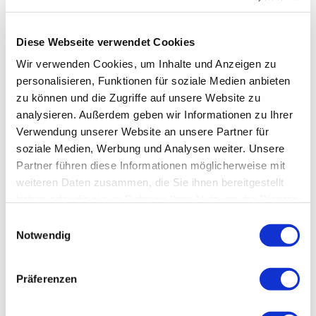
KONTROLLIERTE IMPULSTECHNIKEN UNTER
Diese Webseite verwendet Cookies
PROFESSIONELLER ANLEITUNG
Wir verwenden Cookies, um Inhalte und Anzeigen zu
personalisieren, Funktionen für soziale Medien anbieten
Neben Mobilisationstechniken werden auch
zu können und die Zugriffe auf unsere Website zu
kontrollierte Impulstechniken vermittelt.
analysieren. Außerdem geben wir Informationen zu Ihrer
Verwendung unserer Website an unsere Partner für
Diese werden in kleinen Gruppen unter enger
soziale Medien, Werbung und Analysen weiter. Unsere
Anleitung der Dozenten geübt, sodass Sicherheit,
Partner führen diese Informationen möglicherweise mit
Präzision und ein verantwortungsvoller Umgang mit
weiteren Daten zusammen, die Sie ihnen bereitgestellt
den Techniken jederzeit gewährleistet sind.
haben oder die sie im Rahmen Ihrer Nutzung der Dienste
gesammelt haben.
Dabei steht nicht die Geschwindigkeit einer Technik im
Einwilligungsauswahl
Vordergrund, sondern das Verständnis ihrer
Notwendig
biomechanischen Grundlagen und ihrer sicheren
Anwendung.
Präferenzen