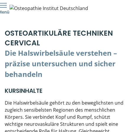
Menü
Kursübersicht
Kursorte mit Kursangeboten
Lehr- & Management-Team
OSTEOARTIKULÄRE TECHNIKEN
Cranial/Neurale Osteopathie
Bonus-Programm
Teilnehmerliste
CERVICAL
Parietale Osteopathie
Veranstaltungsticket DB
Stellenbörse
Die Halswirbelsäule verstehen –
präzise untersuchen und sicher
Viszerale Osteopathie
Wissenswertes
Soziales Engagement
behandeln
Klinische & Praktische Kurse
KURSINHALTE
Prüfung & Zertifikation
Die Halswirbelsäule gehört zu den beweglichsten und
Live Online-Kurse
zugleich sensibelsten Regionen des menschlichen
Körpers. Sie verbindet Kopf und Rumpf, schützt
Postgraduate- & Spezialkurse
wichtige neurovaskuläre Strukturen und spielt eine
entscheidende Rolle für Haltung, Gleichgewicht,