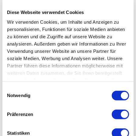
können. Dabei steht immer die Frage im Vordergrund,
wie Spannungsmuster entstehen, wie sie sich auf
Diese Webseite verwendet Cookies
andere Körperregionen auswirken und wie der
Wir verwenden Cookies, um Inhalte und Anzeigen zu
Organismus dabei unterstützt werden kann, wieder
personalisieren, Funktionen für soziale Medien anbieten
mehr Beweglichkeit und Balance zu entwickeln.
zu können und die Zugriffe auf unsere Website zu
analysieren. Außerdem geben wir Informationen zu Ihrer
Die vermittelten Techniken werden intensiv geübt und
Verwendung unserer Website an unsere Partner für
können anschließend unmittelbar in die
soziale Medien, Werbung und Analysen weiter. Unsere
therapeutische Praxis übernommen werden.
Partner führen diese Informationen möglicherweise mit
weiteren Daten zusammen, die Sie ihnen bereitgestellt
haben oder die sie im Rahmen Ihrer Nutzung der Dienste
THERAPEUTISCHE PRÄSENZ UND DIE
gesammelt haben.
Einwilligungsauswahl
QUALITÄT DER BERÜHRUNG
Notwendig
Ein weiterer wichtiger Aspekt der CranioSacralen
Therapie ist die therapeutische Präsenz.
Präferenzen
Aufmerksamkeit, Achtsamkeit und die Fähigkeit, mit
dem Gewebe in Kontakt zu treten, spielen eine
Statistiken