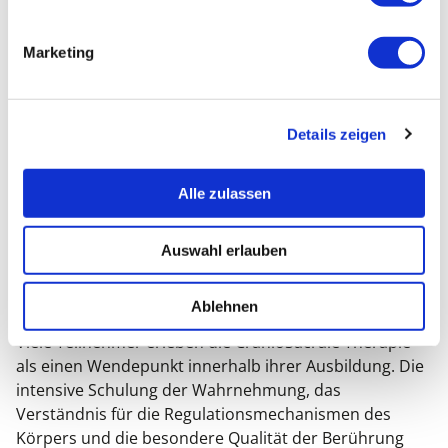
wesentliche Rolle für die Qualität der Behandlung.
Du lernst die Bedeutung von Präsenz, Wahrnehmung
Marketing
und Verschmelzung kennen und erfährst, wie dadurch
ein unterstützender Raum für Veränderung und
Selbstregulation entstehen kann. Diese Aspekte
Details zeigen
verleihen der CranioSacralen Therapie ihre besondere
Tiefe und machen sie für viele Therapeuten zu einer
wertvollen Erweiterung ihrer bisherigen Arbeit.
Alle zulassen
Auswahl erlauben
EIN WICHTIGER SCHRITT IN DEINER
OSTEOPATHISCHEN ENTWICKLUNG
Ablehnen
Viele Teilnehmer erleben die CranioSacrale Therapie
als einen Wendepunkt innerhalb ihrer Ausbildung. Die
intensive Schulung der Wahrnehmung, das
Verständnis für die Regulationsmechanismen des
Körpers und die besondere Qualität der Berührung