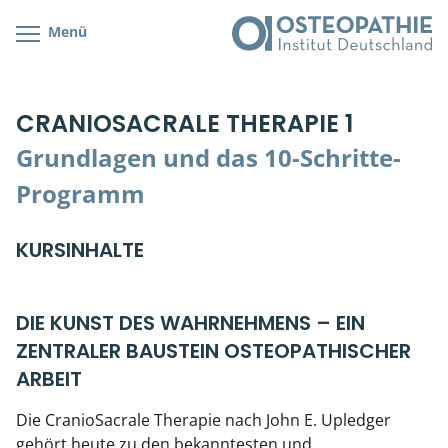
Menü
Kursübersicht
Kursorte mit Kursangeboten
Lehr- & Management-Team
CRANIOSACRALE THERAPIE 1
Cranial/Neurale Osteopathie
Bonus-Programm
Teilnehmerliste
Grundlagen und das 10-Schritte-
Parietale Osteopathie
Veranstaltungsticket DB
Stellenbörse
Programm
Viszerale Osteopathie
Wissenswertes
Soziales Engagement
KURSINHALTE
Klinische & Praktische Kurse
Prüfung & Zertifikation
DIE KUNST DES WAHRNEHMENS – EIN
ZENTRALER BAUSTEIN OSTEOPATHISCHER
Live Online-Kurse
ARBEIT
Postgraduate- & Spezialkurse
Die CranioSacrale Therapie nach John E. Upledger
gehört heute zu den bekanntesten und