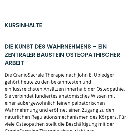
Kiefergelenkkurse
CranioSacrale Ausbildung
KURSINHALTE
Human Reset Week
Kursorte mit Kursangeboten
DIE KUNST DES WAHRNEHMENS – EIN
ZENTRALER BAUSTEIN OSTEOPATHISCHER
ARBEIT
Die CranioSacrale Therapie nach John E. Upledger
gehört heute zu den bekanntesten und
einflussreichsten Ansätzen innerhalb der Osteopathie.
Sie verbindet fundiertes anatomisches Wissen mit
einer außergewöhnlich feinen palpatorischen
Wahrnehmung und eröffnet einen Zugang zu den
natürlichen Regulationsmechanismen des Körpers. Für
viele Osteopathen stellt die Beschäftigung mit der