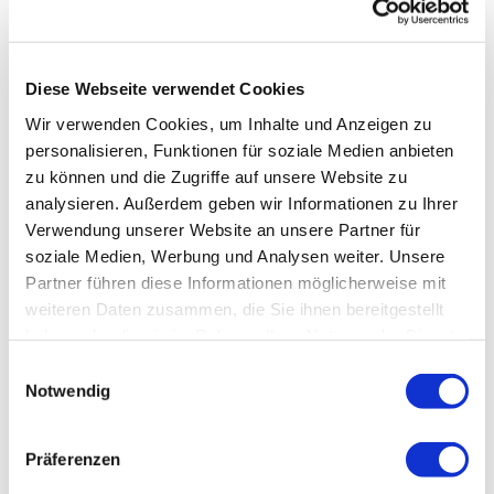
einzelne Techniken – der Kurs schafft eine Grundlage
für eine vertiefte osteopathische Wahrnehmung und
ein umfassenderes Verständnis des menschlichen
Diese Webseite verwendet Cookies
Körpers.
Wir verwenden Cookies, um Inhalte und Anzeigen zu
personalisieren, Funktionen für soziale Medien anbieten
zu können und die Zugriffe auf unsere Website zu
DEIN NUTZEN FÜR DIE PRAXIS
analysieren. Außerdem geben wir Informationen zu Ihrer
Verwendung unserer Website an unsere Partner für
Nach diesem Kurs verfügst du über ein fundiertes
soziale Medien, Werbung und Analysen weiter. Unsere
Verständnis der Grundlagen der CranioSacralen
Partner führen diese Informationen möglicherweise mit
Therapie und beherrschst erste zentrale
weiteren Daten zusammen, die Sie ihnen bereitgestellt
Untersuchungs- und Behandlungstechniken nach
haben oder die sie im Rahmen Ihrer Nutzung der Dienste
Upledger. Du entwickelst deine palpatorischen
gesammelt haben.
Fähigkeiten weiter, lernst Spannungsmuster
Einwilligungsauswahl
differenzierter wahrzunehmen und erhältst einen
Notwendig
strukturierten Zugang zur craniosacralen
Untersuchung und Behandlung.
Präferenzen