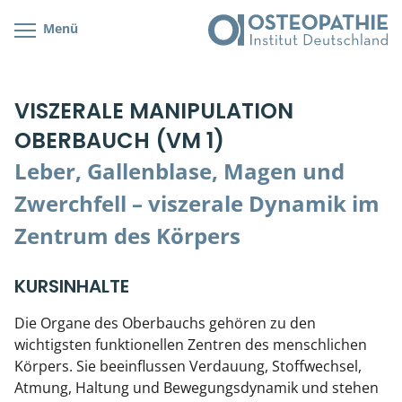
Menü
Kursübersicht
Kursorte mit Kursangeboten
Lehr- & Management-Team
VISZERALE MANIPULATION
Cranial/Neurale Osteopathie
Bonus-Programm
Teilnehmerliste
OBERBAUCH (VM 1)
Parietale Osteopathie
Veranstaltungsticket DB
Stellenbörse
Leber, Gallenblase, Magen und
Viszerale Osteopathie
Wissenswertes
Soziales Engagement
Zwerchfell – viszerale Dynamik im
Zentrum des Körpers
Klinische & Praktische Kurse
Prüfung & Zertifikation
KURSINHALTE
Die Organe des Oberbauchs gehören zu den
Live Online-Kurse
wichtigsten funktionellen Zentren des menschlichen
Körpers. Sie beeinflussen Verdauung, Stoffwechsel,
Postgraduate- & Spezialkurse
Atmung, Haltung und Bewegungsdynamik und stehen