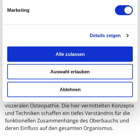
Prioritäten zu setzen und daraus eine
Marketing
nachvollziehbare therapeutische Strategie abzuleiten.
Die vermittelten Techniken lassen sich unmittelbar in
Details zeigen
die tägliche Praxis integrieren und bilden eine wichtige
Grundlage für die weitere viszerale Ausbildung.
Alle zulassen
EIN ZENTRALER KURS DER VISZERALEN
Auswahl erlauben
MANIPULATION
Ablehnen
Die Arbeit mit Leber, Gallenblase, Magen und
Zwerchfell gehört zu den wichtigsten Grundlagen der
viszeralen Osteopathie. Die hier vermittelten Konzepte
und Techniken schaffen ein tiefes Verständnis für die
funktionellen Zusammenhänge des Oberbauchs und
deren Einfluss auf den gesamten Organismus.