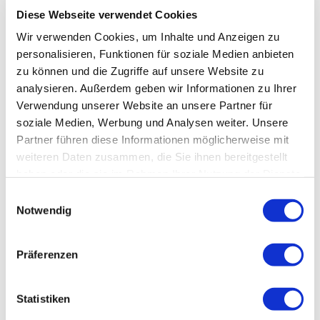
normaler und veränderter Organbewegungen.
Diese Webseite verwendet Cookies
Wir verwenden Cookies, um Inhalte und Anzeigen zu
Du beschäftigst dich mit den Prinzipien der
personalisieren, Funktionen für soziale Medien anbieten
Bewegungsphysiologie und Bewegungspathologie und
zu können und die Zugriffe auf unsere Website zu
lernst, wie sich Einschränkungen der Organmobilität
analysieren. Außerdem geben wir Informationen zu Ihrer
auf Funktion und Regulation auswirken können.
Verwendung unserer Website an unsere Partner für
soziale Medien, Werbung und Analysen weiter. Unsere
Dadurch entsteht ein tieferes Verständnis für die
Partner führen diese Informationen möglicherweise mit
Dynamik viszeraler Systeme.
weiteren Daten zusammen, die Sie ihnen bereitgestellt
haben oder die sie im Rahmen Ihrer Nutzung der Dienste
gesammelt haben.
Einwilligungsauswahl
VON DER UNTERSUCHUNG ZUM
Notwendig
BEHANDLUNGSKONZEPT
Neben den einzelnen Organen vermittelt der Kurs ein
Präferenzen
strukturiertes Behandlungskonzept für den
Oberbauch.
Statistiken
Du lernst, Befunde sinnvoll miteinander zu verknüpfen,