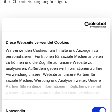
ihre Chronifizierung begünstigen.
PATIENTEN KOMPETENT BEGLEITEN
Eine erfolgreiche CMD-Behandlung besteht nicht allein
aus manuellen Techniken.
Diese Webseite verwendet Cookies
Der Kurs vermittelt Strategien für die therapeutische
Wir verwenden Cookies, um Inhalte und Anzeigen zu
Gesprächsführung und zeigt, wie komplexe
personalisieren, Funktionen für soziale Medien anbieten
Zusammenhänge verständlich erklärt werden können.
zu können und die Zugriffe auf unsere Website zu
So gelingt es, Patienten aktiv in den
analysieren. Außerdem geben wir Informationen zu Ihrer
Behandlungsprozess einzubeziehen, therapeutische
Verwendung unserer Website an unsere Partner für
Entscheidungen nachvollziehbar zu vermitteln und
soziale Medien, Werbung und Analysen weiter. Unsere
langfristige Veränderungen zu unterstützen.
Partner führen diese Informationen möglicherweise mit
weiteren Daten zusammen, die Sie ihnen bereitgestellt
haben oder die sie im Rahmen Ihrer Nutzung der Dienste
INTERDISZIPLINÄR HANDELN
gesammelt haben.
Einwilligungsauswahl
Notwendig