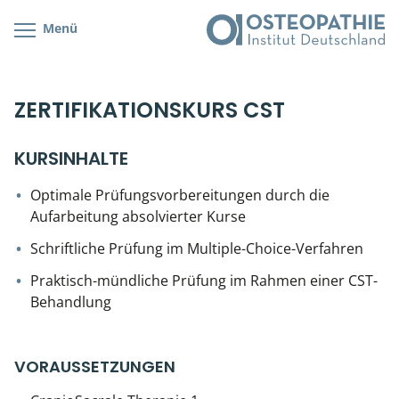
Menü
Kursübersicht
Kursorte mit Kursangeboten
Lehr- & Management-Team
ZERTIFIKATIONSKURS CST
Cranial/Neurale Osteopathie
Bonus-Programm
Teilnehmerliste
Parietale Osteopathie
Veranstaltungsticket DB
Stellenbörse
KURSINHALTE
Viszerale Osteopathie
Wissenswertes
Soziales Engagement
Optimale Prüfungsvorbereitungen durch die
Aufarbeitung absolvierter Kurse
Klinische & Praktische Kurse
Schriftliche Prüfung im Multiple-Choice-Verfahren
Prüfung & Zertifikation
Praktisch-mündliche Prüfung im Rahmen einer CST-
Behandlung
Live Online-Kurse
VORAUSSETZUNGEN
Postgraduate- & Spezialkurse