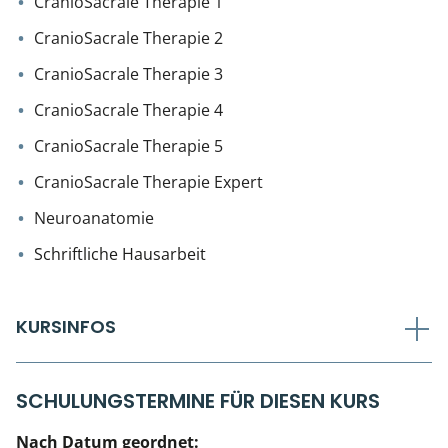
CranioSacrale Therapie 1
Kiefergelenkkurse
CranioSacrale Therapie 2
CranioSacrale Ausbildung
CranioSacrale Therapie 3
Human Reset Week
CranioSacrale Therapie 4
CranioSacrale Therapie 5
Kursorte mit Kursangeboten
CranioSacrale Therapie Expert
Neuroanatomie
Schriftliche Hausarbeit
KURSINFOS
SCHULUNGSTERMINE FÜR DIESEN KURS
Nach Datum geordnet: