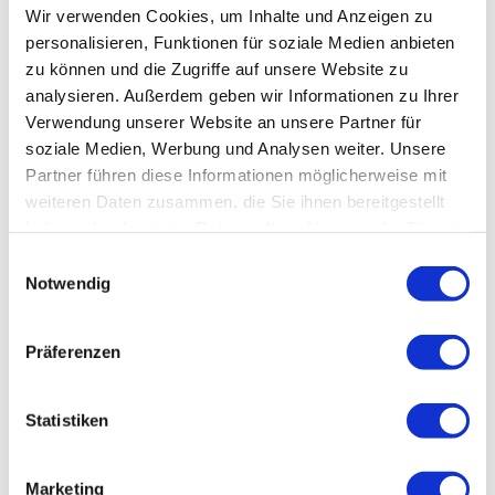
meinem eigenen Tempo machen und die Inhalte
Wir verwenden Cookies, um Inhalte und Anzeigen zu
direkt in die Praxis umsetzen.
personalisieren, Funktionen für soziale Medien anbieten
zu können und die Zugriffe auf unsere Website zu
analysieren. Außerdem geben wir Informationen zu Ihrer
– Andreas B.
Verwendung unserer Website an unsere Partner für
soziale Medien, Werbung und Analysen weiter. Unsere
Partner führen diese Informationen möglicherweise mit
weiteren Daten zusammen, die Sie ihnen bereitgestellt
haben oder die sie im Rahmen Ihrer Nutzung der Dienste
gesammelt haben.
Einwilligungsauswahl
Notwendig
Präferenzen
Statistiken
Marketing